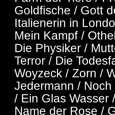
Goldfische
/
Gott 
Italienerin in Lond
Mein Kampf
/
Othel
Die Physiker
/
Mutt
Terror
/
Die Todesfa
Woyzeck
/
Zorn
/
W
Jedermann
/
Noch 
/
Ein Glas Wasser
Name der Rose
/
G