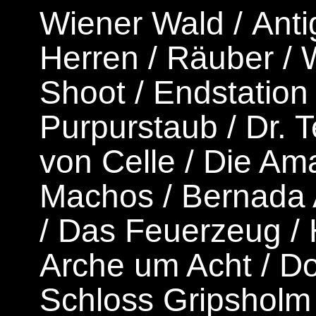
Wiener Wald
/
Ant
Herren
/
Räuber
/
W
Shoot
/
Endstation
Purpurstaub
/
Dr. 
von Celle
/
Die Am
Machos
/
Bernada 
/
Das Feuerzeug
/
Arche um Acht
/
Do
Schloss Gripsholm