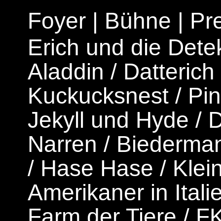
Foyer
|
Bühne
|
Pr
Erich und die Dete
Aladdin
/
Datterich
Kuckucksnest
/
Pi
Jekyll und Hyde
/
D
Narren
/
Biederman
/
Hase Hase
/
Klei
Amerikaner in Itali
Farm der Tiere
/
F