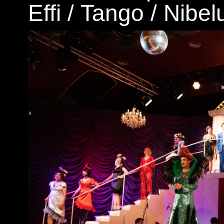
Effi
/
Tango
/
Nibel