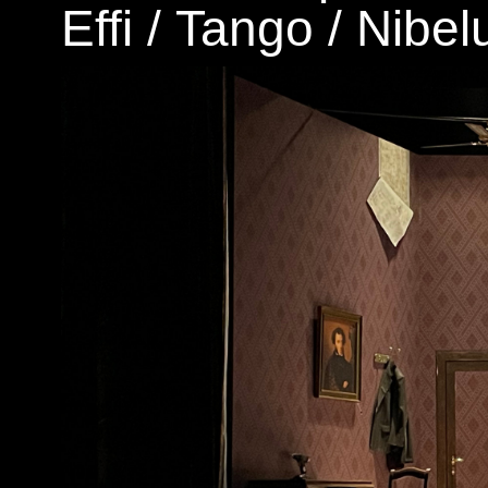
Effi
/
Tango
/
Nibel