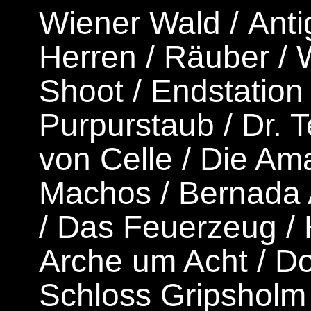
Wiener Wald
/
Ant
Herren
/
Räuber
/
W
Shoot
/
Endstation
Purpurstaub
/
Dr. 
von Celle
/
Die Am
Machos
/
Bernada 
/
Das Feuerzeug
/
Arche um Acht
/
Do
Schloss Gripsholm