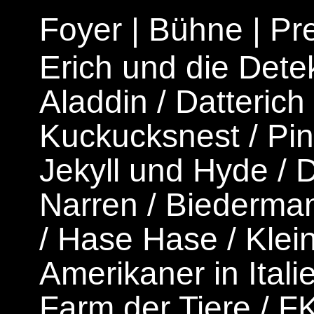
Foyer
|
Bühne
|
Pr
Erich und die Dete
Aladdin
/
Datterich
Kuckucksnest
/
Pi
Jekyll und Hyde
/
D
Narren
/
Biederman
/
Hase Hase
/
Klei
Amerikaner in Itali
Farm der Tiere
/
F