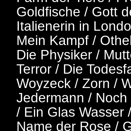
Goldfische
/
Gott 
Italienerin in Lond
Mein Kampf
/
Othel
Die Physiker
/
Mutt
Terror
/
Die Todesfa
Woyzeck
/
Zorn
/
W
Jedermann
/
Noch 
/
Ein Glas Wasser
Name der Rose
/
G